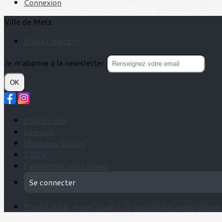
Connexion
Ville de Metz
https://metz.fr
Je m'abonne à la newsletter
OK
Plan du site
Licences
Mentions légales
CGUV
Paramétrer vos cookies
Se connecter
Propulsé par AssoConnect, le logiciel des associations