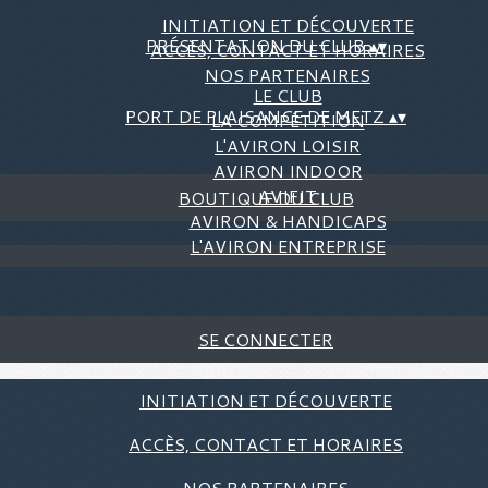
INITIATION ET DÉCOUVERTE
PRÉSENTATION DU CLUB
▴
▾
ACCÈS, CONTACT ET HORAIRES
NOS PARTENAIRES
LE CLUB
PORT DE PLAISANCE DE METZ
▴
▾
LA COMPÉTITION
L'AVIRON LOISIR
AVIRON INDOOR
AVIFIT
BOUTIQUE DU CLUB
AVIRON & HANDICAPS
L'AVIRON ENTREPRISE
SE CONNECTER
INITIATION ET DÉCOUVERTE
ACCÈS, CONTACT ET HORAIRES
NOS PARTENAIRES