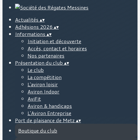
Actualités
▴
▾
Adhésions 2026
▴
▾
Informations
▴
▾
Initiation et découverte
Accès, contact et horaires
Nos partenaires
Présentation du club
▴
▾
Le club
La compétition
L'aviron loisir
Aviron Indoor
AviFit
Aviron & handicaps
L'Aviron Entreprise
Port de plaisance de Metz
▴
▾
Boutique du club