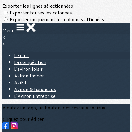
Exporter les lignes sélectionnées
Exporter toutes les colonnes
Exporter uniquement les colonnes affichées
Menu
<
>
Le club
La compétition
L'aviron loisir
Aviron Indoor
AviFit
Aviron & handicaps
L'Aviron Entreprise
Ajoutez un logo, un bouton, des réseaux sociaux
Cliquez pour éditer