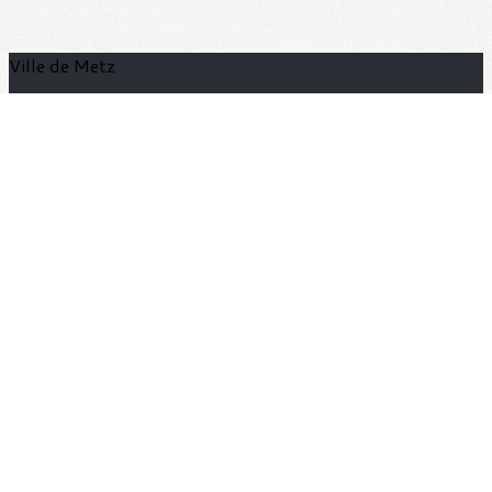
Ville de Metz
https://metz.fr
Je m'abonne à la newsletter
OK
Plan du site
Licences
Mentions légales
CGUV
Paramétrer vos cookies
Se connecter
Propulsé par AssoConnect, le logiciel des