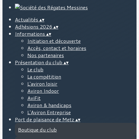
Actualités
▴
▾
Adhésions 2026
▴
▾
Informations
▴
▾
Initiation et découverte
Accès, contact et horaires
Nos partenaires
Présentation du club
▴
▾
Le club
La compétition
L'aviron loisir
Aviron Indoor
AviFit
Aviron & handicaps
L'Aviron Entreprise
Port de plaisance de Metz
▴
▾
Boutique du club