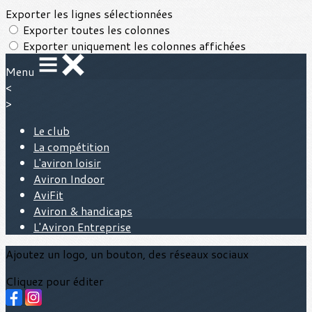
Exporter les lignes sélectionnées
Exporter toutes les colonnes
Exporter uniquement les colonnes affichées
Menu
<
>
Le club
La compétition
L'aviron loisir
Aviron Indoor
AviFit
Aviron & handicaps
L'Aviron Entreprise
Ajoutez un logo, un bouton, des réseaux sociaux
Cliquez pour éditer