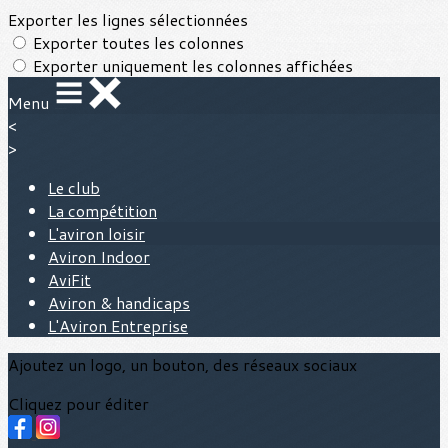
Exporter les lignes sélectionnées
Exporter toutes les colonnes
Exporter uniquement les colonnes affichées
Menu
<
>
Le club
La compétition
L'aviron loisir
Aviron Indoor
AviFit
Aviron & handicaps
L'Aviron Entreprise
Ajoutez un logo, un bouton, des réseaux sociaux
Cliquez pour éditer