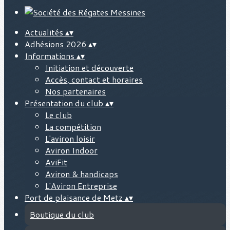
Actualités
▴
▾
Adhésions 2026
▴
▾
Informations
▴
▾
Initiation et découverte
Accès, contact et horaires
Nos partenaires
Présentation du club
▴
▾
Le club
La compétition
L'aviron loisir
Aviron Indoor
AviFit
Aviron & handicaps
L'Aviron Entreprise
Port de plaisance de Metz
▴
▾
Boutique du club