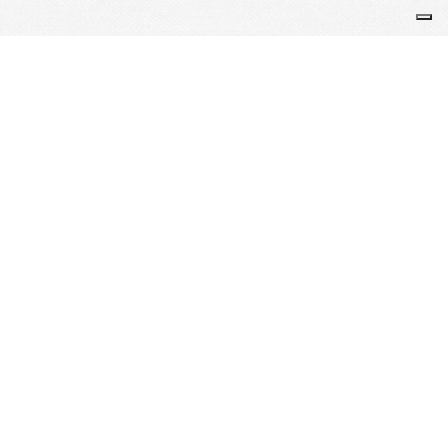
Ville de Metz
https://metz.fr
Je m'abonne à la newsletter
OK
Plan du site
Licences
Mentions légales
CGUV
Paramétrer vos cookies
Se connecter
Propulsé par AssoConnect, le logiciel des
associations Sportives