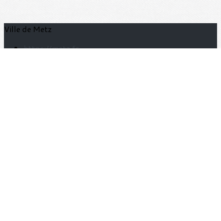
Ville de Metz
https://metz.fr
Je m'abonne à la newsletter
OK
Plan du site
Licences
Mentions légales
CGUV
Paramétrer vos cookies
Se connecter
Propulsé par AssoConnect, le logiciel des