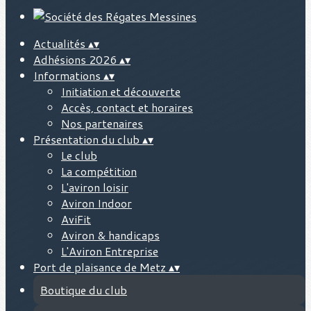
Actualités
▴
▾
Adhésions 2026
▴
▾
Informations
▴
▾
Initiation et découverte
Accès, contact et horaires
Nos partenaires
Présentation du club
▴
▾
Le club
La compétition
L'aviron loisir
Aviron Indoor
AviFit
Aviron & handicaps
L'Aviron Entreprise
Port de plaisance de Metz
▴
▾
Boutique du club