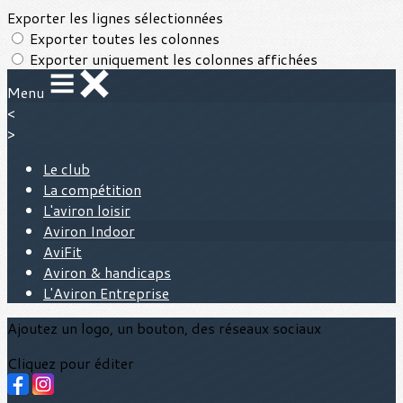
Exporter les lignes sélectionnées
Exporter toutes les colonnes
Exporter uniquement les colonnes affichées
Menu
<
>
Le club
La compétition
L'aviron loisir
Aviron Indoor
AviFit
Aviron & handicaps
L'Aviron Entreprise
Ajoutez un logo, un bouton, des réseaux sociaux
Cliquez pour éditer