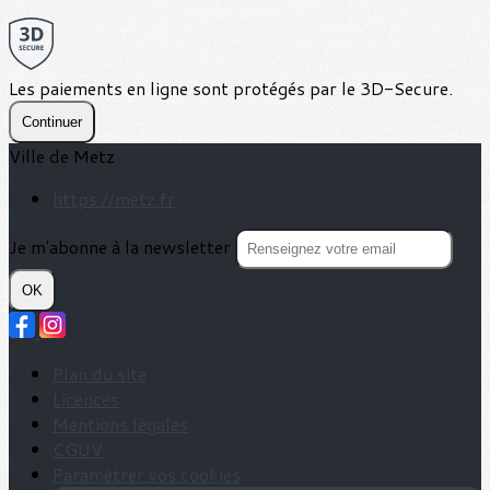
Les paiements en ligne sont protégés par le 3D-Secure.
Continuer
Ville de Metz
https://metz.fr
Je m'abonne à la newsletter
OK
Plan du site
Licences
Mentions légales
CGUV
Paramétrer vos cookies