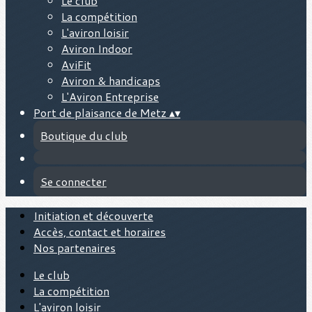
Le club
La compétition
L'aviron loisir
Aviron Indoor
AviFit
Aviron & handicaps
L'Aviron Entreprise
Port de plaisance de Metz
▴
▾
Boutique du club
Se connecter
Initiation et découverte
Accès, contact et horaires
Nos partenaires
Le club
La compétition
L'aviron loisir