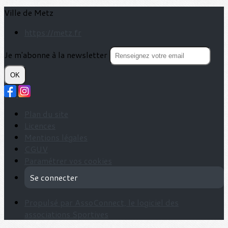
Ville de Metz
https://metz.fr
Je m'abonne à la newsletter
OK
Plan du site
Licences
Mentions légales
CGUV
Paramétrer vos cookies
Se connecter
Propulsé par AssoConnect, le logiciel des
associations Sportives