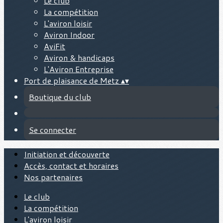
Le club
La compétition
L'aviron loisir
Aviron Indoor
AviFit
Aviron & handicaps
L'Aviron Entreprise
Port de plaisance de Metz
▴
▾
Boutique du club
Se connecter
Initiation et découverte
Accès, contact et horaires
Nos partenaires
Le club
La compétition
L'aviron loisir