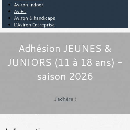
Aviron Indoor
AviFit
Aviron & handicaps
L'Aviron Entreprise
Adhésion JEUNES &
JUNIORS (11 à 18 ans) -
saison 2026
J'adhère !